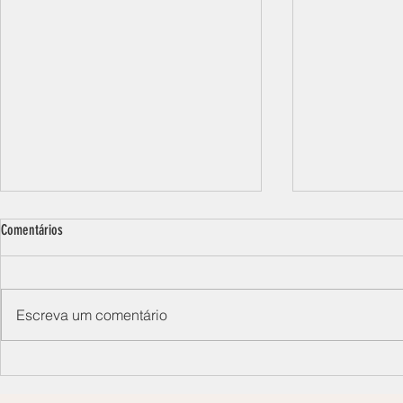
Comentários
Escreva um comentário
Você sabe o que é sororidade? Pois
A importância e 
deveria!
dos netos