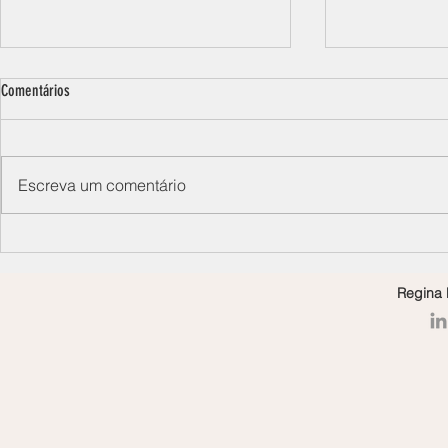
Comentários
Escreva um comentário
Casais, casamentos, relacionamentos e
O casal em crise
crises: tudo anda de mãos dadas
social: vamos pe
mesmo?
Regina 