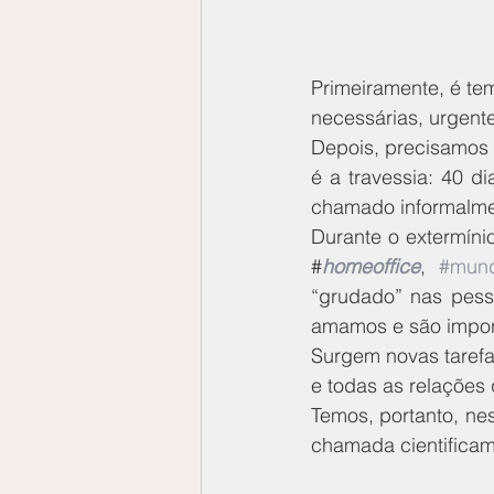
Primeiramente, é te
necessárias, urgent
Depois, precisamos 
é a travessia: 40 
chamado informalme
Durante o extermíni
#
homeoffice
, 
#mund
“grudado” nas pess
amamos e são import
Surgem novas tarefa
e todas as relações q
Temos, portanto, ne
chamada cientificam