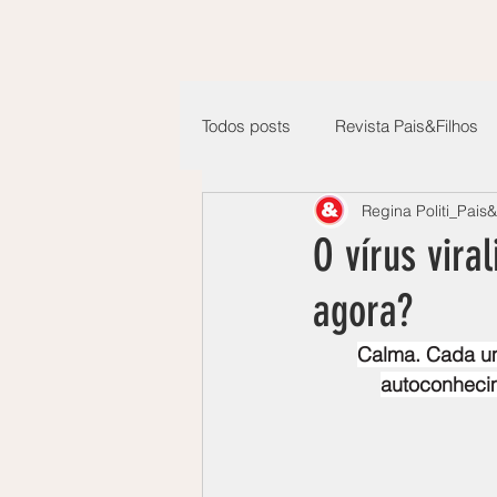
Todos posts
Revista Pais&Filhos
Regina Politi_Pais&
O vírus vira
agora?
Calma. Cada um 
autoconheci