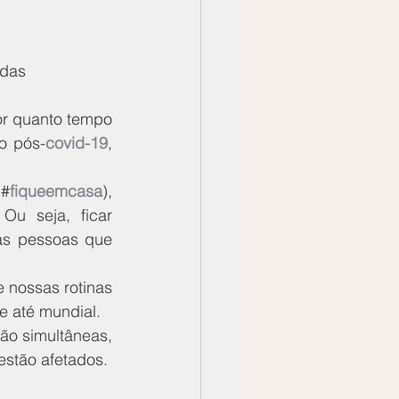
idas 
r quanto tempo 
o pós-
covid-19
, 
(#
fiqueemcasa
), 
Ou seja, ficar 
as pessoas que 
nossas rotinas 
 e até mundial.
o simultâneas, 
estão afetados.