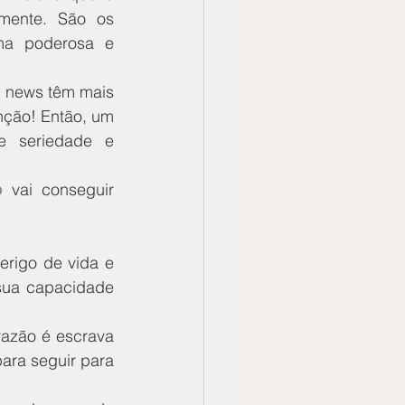
mente. São os 
a poderosa e 
 news têm mais 
nção! Então, um 
e seriedade e 
o
 vai conseguir 
rigo de vida e 
sua capacidade 
azão é escrava 
ra seguir para 