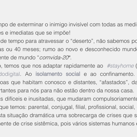
mpo de exterminar o inimigo invisível com todas as med
es e imediatas que se impõe!
de tempo para atravessar o “deserto”, não sabemos po
dias ou 40 meses; rumo ao novo e desconhecido mund
nte de mundo “
comvida-20″.
o, temos que nos adaptar rapidamente ao  
#stayhome
 
odigital
. Ao 
isolamento social
 e ao confinamento. 
oas que habitam conosco e distantes, “afastados”, d
antes para nós para não estão dentro da nossa casa.
s difíceis e inusitadas, que mudaram compulsoriamente 
ue temos: parental, conjugal, filial, profissional, social,
sta situação dramática uma sobrecarga de crises que sã
ente de crise sistêmica, pois vários sistemas humanos 