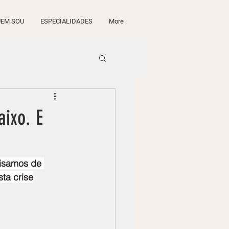
EM SOU
ESPECIALIDADES
More
aixo. E
cisamos de 
ta crise