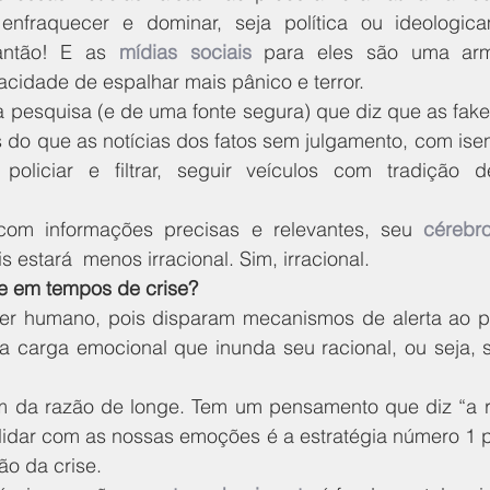
enfraquecer e dominar, seja política ou ideologica
antão! E as 
mídias sociais
 para eles são uma arm
acidade de espalhar mais pânico e terror.
 pesquisa (e de uma fonte segura) que diz que as fake
s do que as notícias dos fatos sem julgamento, com ise
policiar e filtrar, seguir veículos com tradição d
com informações precisas e relevantes, seu 
cérebr
s estará  menos irracional. Sim, irracional.
e em tempos de crise? 
r humano, pois disparam mecanismos de alerta ao pe
a carga emocional que inunda seu racional, ou seja, 
 da razão de longe. Tem um pensamento que diz “a r
lidar com as nossas emoções é a estratégia número 1 pa
ão da crise.