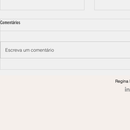
Comentários
Escreva um comentário
Você sabe o que é sororidade? Pois
A importância e 
deveria!
dos netos
Regina 